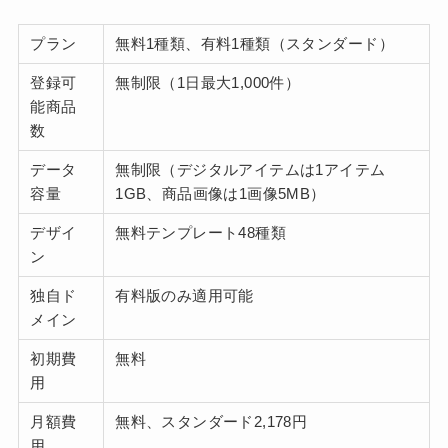
プラン
無料1種類、有料1種類（スタンダード）
登録可
無制限（1日最大1,000件）
能商品
数
データ
無制限（デジタルアイテムは1アイテム
容量
1GB、商品画像は1画像5MB）
デザイ
無料テンプレート48種類
ン
独自ド
有料版のみ適用可能
メイン
初期費
無料
用
月額費
無料、スタンダード2,178円
用