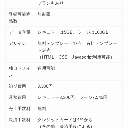
プランもあり
登録可能商
無制限
品数
データ容量
レギュラーは5GB、ラージは100GB
デザイン
無料テンプレート47点、有料テンプレー
ト34点
（HTML・CSS・Javascript利用可能）
独自ドメイ
適用可能
ン
初期費用
3,300円
月額費用
レギュラー3,300円、ラージ7,945円
売上手数料
無料
決済手数料
クレジットカードは4％から
（その他、決済手段による）