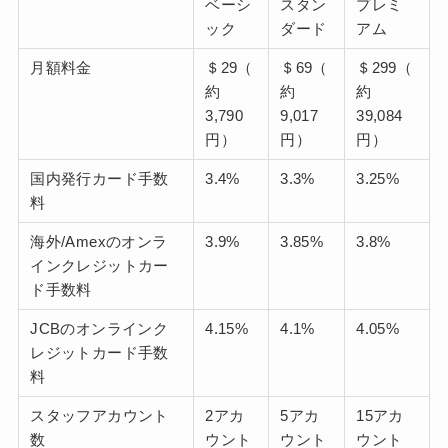
ベーシ
スタン
プレミ
ック
ダード
アム
月額料金
＄29（
＄69（
＄299（
約
約
約
3,790
9,017
39,084
円）
円）
円）
国内発行カード手数
3.4%
3.3%
3.25%
料
海外/Amexのオンラ
3.9%
3.85%
3.8%
インクレジットカー
ド手数料
JCBのオンラインク
4.15%
4.1%
4.05%
レジットカード手数
料
スタッフアカウント
2アカ
5アカ
15アカ
数
ウント
ウント
ウント