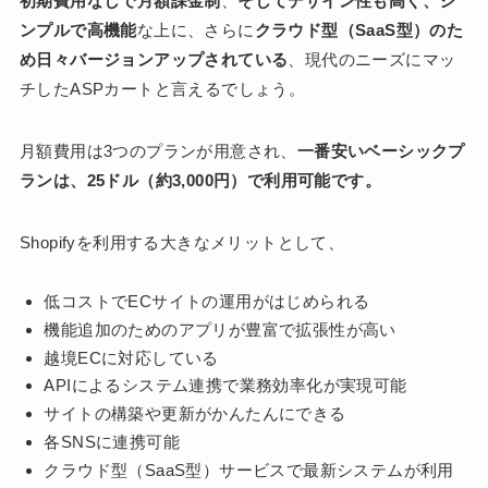
初期費用なしで月額課金制
、
そしてデザイン性も高く、シ
ンプルで高機能
な上に、さらに
クラウド型（SaaS型）のた
め日々バージョンアップされている
、現代のニーズにマッ
チしたASPカートと言えるでしょう。
月額費用は3つのプランが用意され、
一番安いベーシックプ
ランは、25ドル（約3,000円）で利用可能です。
Shopifyを利用する大きなメリットとして、
低コストでECサイトの運用がはじめられる
機能追加のためのアプリが豊富で拡張性が高い
越境ECに対応している
APIによるシステム連携で業務効率化が実現可能
サイトの構築や更新がかんたんにできる
各SNSに連携可能
クラウド型（SaaS型）サービスで最新システムが利用